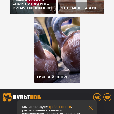
СПОРТПИТ ДО И ВО
ВРЕМЯ ТРЕНИРОВКИ
ЧТО ТАКОЕ КАЗЕИН
ГИРЕВОЙ СПОРТ
8 800 700-42-31
Мы используем
файлы cookie
,
разработанные нашими
специалистами и третьими лицами,