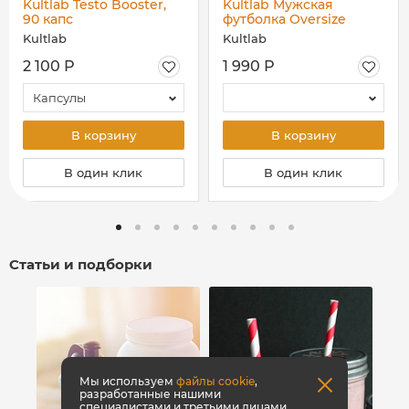
Kultlab Testo Booster,
Kultlab Мужская
90 капс
футболка Oversize
Logo, чёрная
Kultlab
Kultlab
2 100 Р
1 990 Р
Капсулы
В корзину
В корзину
В один клик
В один клик
Статьи и подборки
Мы используем
файлы cookie
,
разработанные нашими
специалистами и третьими лицами,