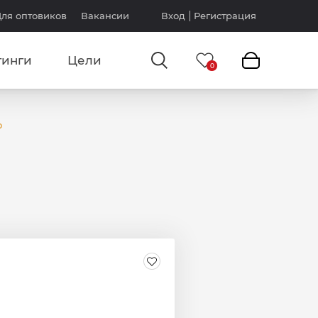
ля оптовиков
Вакансии
Вход
Регистрация
тинги
Цели
р