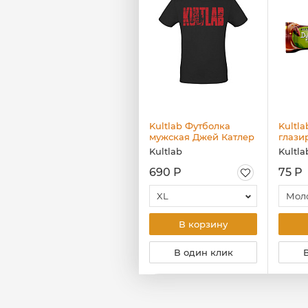
Kultlab Футболка
Kultlab Футболка
Kultla
женская, Psycho
мужская Джей Катлер
глази
(красный логотип),
"Дуба
Kultlab
Kultlab
Kultla
чёрная - красная
коллек
790 Р
690 Р
75 Р
S
XL
В корзину
В корзину
В один клик
В один клик