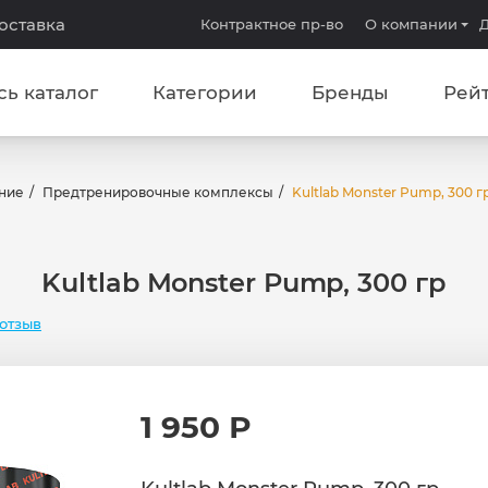
доставка
Контрактное пр-во
О компании
Д
сь каталог
Категории
Бренды
Рей
ние
Предтренировочные комплексы
Kultlab Monster Pump, 300 г
Kultlab Monster Pump, 300 гр
отзыв
1 950 Р