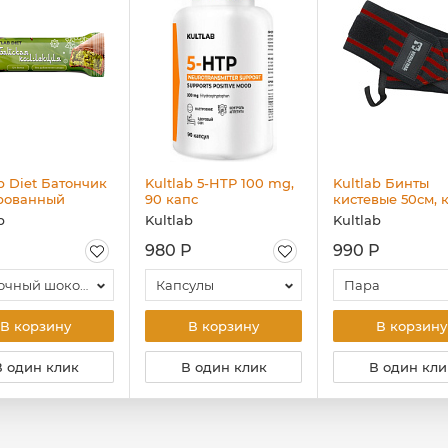
b Diet Батончик
Kultlab 5-HTP 100 mg,
Kultlab Бинты
рованный
90 капс
кистевые 50см, 
йская
b
Kultlab
Kultlab
ция", 35 гр
980 Р
990 Р
Молочный шоколад - Фисташковая паста - Катаифи
Капсулы
Пара
В корзину
В корзину
В корзину
В один клик
В один клик
В один кли