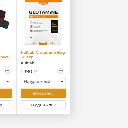
Kultlab Glutamine Bag,
Kultlab Арахисовая
красн
300 гр
паста Кранч, 500 гр
Kultlab
Kultlab
1 390 Р
680 Р
Натуральный
Кранч
В корзину
В корзину
к
В один клик
В один клик