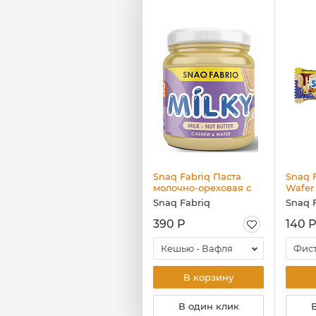
Snaq Fabriq Milky
Snaq Fabriq Паста
Snaq 
Молочный шоколад,
молочно-ореховая с
Wafer
55 гр
вафлей, 250 гр
Батон
Snaq Fabriq
Snaq Fabriq
Snaq 
глази
200 Р
390 Р
140 Р
Фисташковая паста - Хрустящее тесто
Кешью - Вафля
В корзину
В корзину
В один клик
В один клик