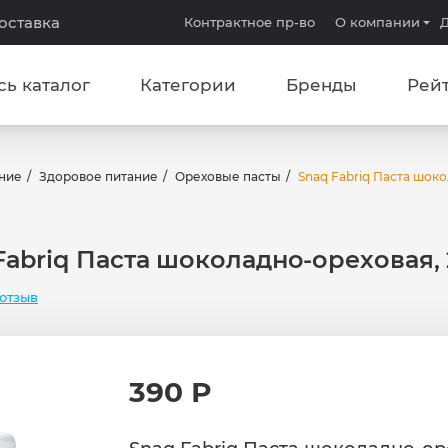
доставка
Контрактное пр-во
О компании
Д
сь каталог
Категории
Бренды
Рей
ние
Здоровое питание
Ореховые пасты
Snaq Fabriq Паста шоко
Fabriq Паста шоколадно-ореховая, 
отзыв
390 Р