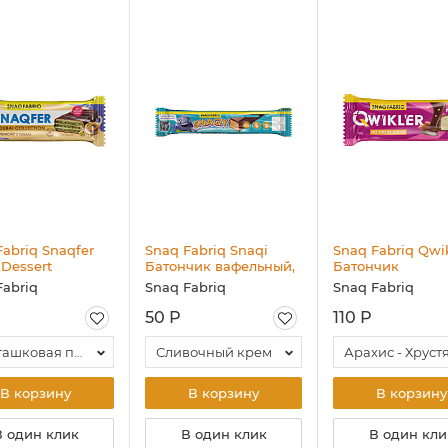
Fabriq Snaqfer
Snaq Fabriq Snaqi
Snaq Fabriq Qwi
 Dessert
Батончик вафельный,
Батончик
чик вафельный
23 гр
глазированный, 
Fabriq
Snaq Fabriq
Snaq Fabriq
рованный, 45 гр
50 Р
110 Р
Фисташковая паста - Хрустящее тесто
Сливочный крем
В корзину
В корзину
В корзину
В один клик
В один клик
В один кли