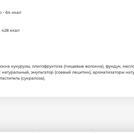
- 64 ккал

 428 ккал

кна кукурузы, олигофруктоза (пищевые волокна), фундук, масло 
натуральный, эмульгатор (соевый лецитин), ароматизаторы нату
ластитель (сукралоза).