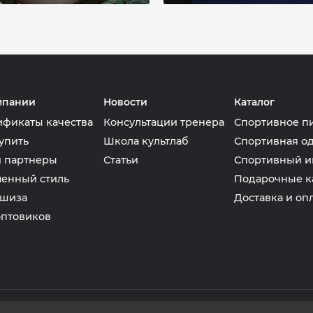
мпании
Новости
Каталог
ификаты качества
Консультации тренера
Спортивное п
упить
Школа культлаб
Спортивная о
 партнеры
Статьи
Спортивный и
енный стиль
Подарочные к
шиза
Доставка и оп
оптовиков