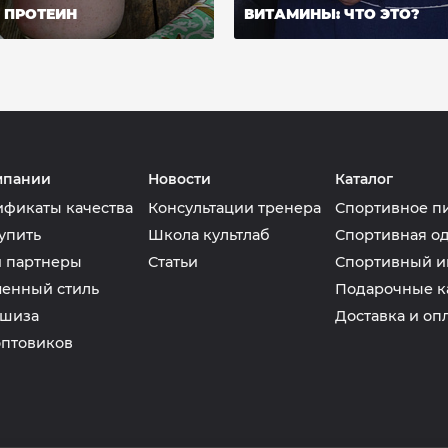
ПРОТЕИН
ВИТАМИНЫ: ЧТО ЭТО?
мпании
Новости
Каталог
ификаты качества
Консультации тренера
Спортивное п
упить
Школа культлаб
Спортивная о
 партнеры
Статьи
Спортивный и
енный стиль
Подарочные к
шиза
Доставка и оп
оптовиков