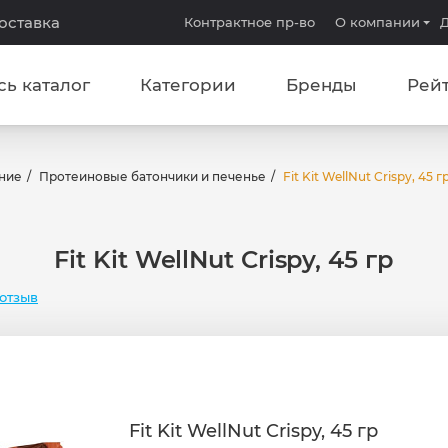
доставка
Контрактное пр-во
О компании
Д
сь каталог
Категории
Бренды
Рей
ние
Протеиновые батончики и печенье
Fit Kit WellNut Crispy, 45 г
Fit Kit WellNut Crispy, 45 гр
отзыв
Fit Kit WellNut Crispy, 45 гр