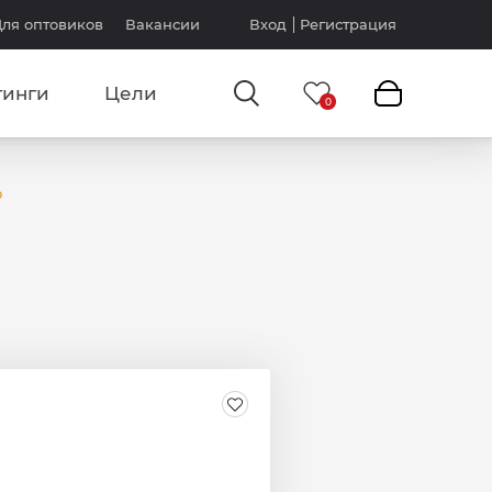
ля оптовиков
Вакансии
Вход
Регистрация
тинги
Цели
р