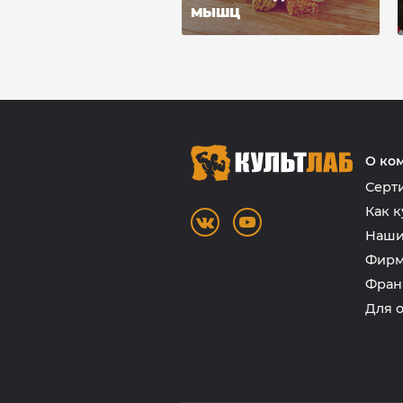
МЫШЦ
О ко
Серт
Как к
Наши
Фирм
Фран
Для 