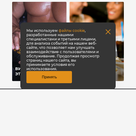
Мы используем
файлы cookie
,
разработанные нашими
специалистами и третьими лицами,
для анализа событий на нашем веб-
сайте, что позволяет нам улучшать
взаимодействие с пользователями и
обслуживание. Продолжая просмотр
УГЛЕВОДЫ-УБИЙЦЫ:
страниц нашего сайта, вы
ПОЧЕМУ МЫ
принимаете условия его
ВИТАМИНЫ: ЧТО
ЖИРЕЕМ ОТ
использования.
ЭТО?
УГЛЕВОДОВ?
Принять
8 800 700-42-31
Заказать звонок
© КультЛаб Спортивное питание