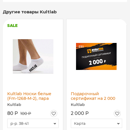
Другие товары Kultlab
SALE
Kultlab Носки белые
Подарочный
(Fm-1268-M-2), пара
сертификат на 2 000
рублей
Kultlab
Kultlab
80 Р
2 000 Р
100 Р
р-р. 38-41
Карта