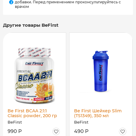
добавки. Перед применением проконсультируйтесь с
i
врачом
Другие товары BeFirst
Be First BCAA 2:1:1
Be First Шейкер Slim
Classic powder, 200 гр
(TS1349), 350 мл
BeFirst
BeFirst
990 Р
490 Р