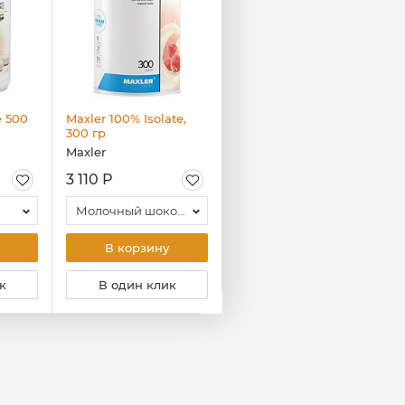
e 500
Maxler 100% Isolate,
Maxler Electrolyte
300 гр
Powder, 204 гр
Maxler
Maxler
3 110 Р
1 990 Р
Молочный шоколад
Фруктовый пунш
В корзину
В корзину
к
В один клик
В один клик