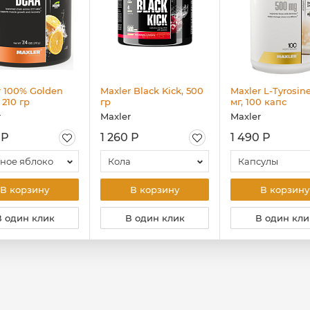
r 100% Golden
Maxler Black Kick, 500
Maxler L-Tyrosin
210 гр
гр
мг, 100 капс
r
Maxler
Maxler
 Р
1 260 Р
1 490 Р
ное яблоко
Кола
Капсулы
В корзину
В корзину
В корзину
В один клик
В один клик
В один кли