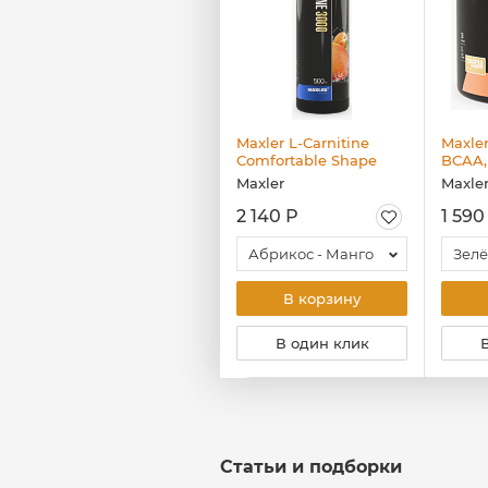
Maxler Iron 25 мг
Maxler L-Carnitine
Maxle
Bisglycinate Chelate,
Comfortable Shape
BCAA, 
90 капс
3000, 500 мл
Maxler
Maxler
Maxle
1 350 Р
2 140 Р
1 590
Капсулы
Абрикос - Манго
Зелё
В корзину
В корзину
В один клик
В один клик
Статьи и подборки