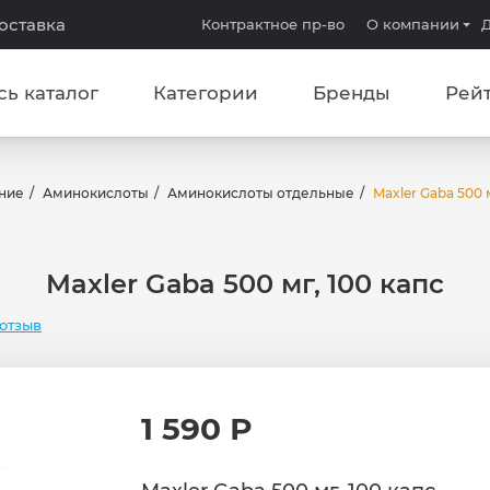
доставка
Контрактное пр-во
О компании
Д
сь каталог
Категории
Бренды
Рей
ние
Аминокислоты
Аминокислоты отдельные
Maxler Gaba 500 м
Maxler Gaba 500 мг, 100 капс
отзыв
1 590 Р