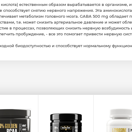
ислота) естественным образом вырабатывается в организме, и 
е способствует снятию нервного напряжения. Эта аминокислот
спечивает метаболизм головного мозга. GABA 500 mg обладает
твами, т.е. может снизить артериальное давление и может обле
тие в процессах, позволяющих снизить нервную возбудимость и
легчить пробуждение, - все это помогает привести нервную сис
ходной биодоступностью и способствует нормальному функцио