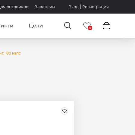
ля оптовиков
Вакансии
Вход
Регистрация
тинги
Цели
г, 100 капс