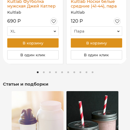
Kultlab Футболка
Kultlab Носки белые
мужская Джей Катлер
средние (41-44), пара
(красный логотип),
Kultlab
Kultlab
чёрная - красная
690 Р
120 Р
XL
Пара
В корзину
В корзину
В один клик
В один клик
Статьи и подборки