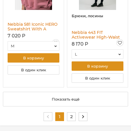
Брюки, лосины
Nebbia 581 Iconic HERO
Sweatshirt With A
Nebbia 443 FIT
Hoodie, бледно-
7 020 Р
Activewear High-Waist
розовый
Leggings, чёрный
8 170 Р
M
L
В корзину
В корзину
В один клик
В один клик
Показать ещё
1
2