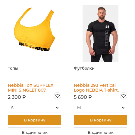
Топы
Футболки
Nebbia Топ SUPPLEX
Nebbia 293 Vertical
MINI SINGLET 807,
Logo NEBBIA T-shirt,
желтый
чёрный
2 300 Р
5 690 Р
S
M
В корзину
В корзину
В один клик
В один клик