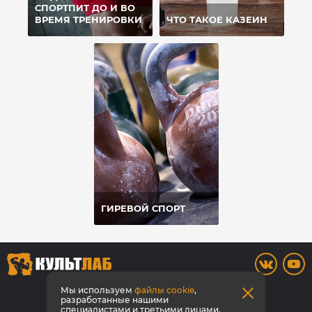
СПОРТПИТ ДО И ВО
ВРЕМЯ ТРЕНИРОВКИ
ЧТО ТАКОЕ КАЗЕИН
ГИРЕВОЙ СПОРТ
8 800 700-42-31
Мы используем
файлы cookie
,
разработанные нашими
специалистами и третьими лицами,
Заказать звонок