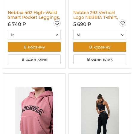
Nebbia 402 High-Waist
Nebbia 293 Vertical
Smart Pocket Leggings,
Logo NEBBIA T-shirt,
светло-голубой
хаки
6 740 Р
5 690 Р
M
M
В корзину
В корзину
В один клик
В один клик