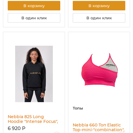
В корзину
В корзину
В один клик
В один клик
Топы
Nebbia 825 Long
Hoodie "Intense Focus",
Nebbia 660 Топ Elastic
чёрный
6 920 Р
Top-mini-"combination",