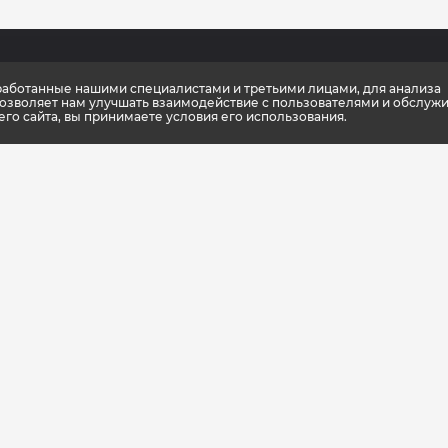
зработанные нашими специалистами и третьими лицами, для анализа
мпании
Новости
Каталог
позволяет нам улучшать взаимодействие с пользователями и обслужи
о сайта, вы принимаете условия его использования.
ификаты качества
Консультации тренера
Спортивное п
упить
Школа культлаб
Спортивная о
 партнеры
Статьи
Спортивный и
енный стиль
Подарочные к
шиза
Доставка и оп
оптовиков