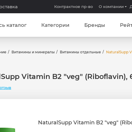
доставка
Контрактное пр-во
О компании
Д
сь каталог
Категории
Бренды
Рей
ние
Витамины и минералы
Витамины отдельные
NaturalSupp Vi
Supp Vitamin B2 "veg" (Riboflavin),
отзыв
NaturalSupp Vitamin B2 "veg" (Ribo