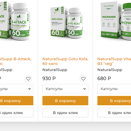
lSupp B-Attack,
NaturalSupp Gotu Kola,
NaturalSupp Vit
пс
60 капс
B3 "veg"
(Nicotinamide), 
alSupp
NaturalSupp
NaturalSupp
капс
Р
930 Р
680 Р
сулы
Капсулы
Капсулы
В корзину
В корзину
В корзину
В один клик
В один клик
В один кли