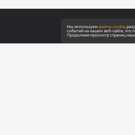
Мы используем
файлы cookie
, ра
О ко
событий на нашем веб-сайте, что 
Продолжая просмотр страниц нашег
Серт
Как к
Наши
Фирм
Фран
Для 
© КультЛаб Спортивное питание
Политика конфиденциальности