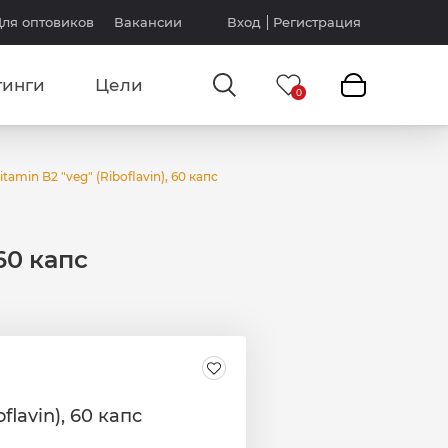
ля оптовиков
Вакансии
Вход
Регистрация
тинги
Цели
tamin B2 "veg" (Riboflavin), 60 капс
 60 капс
flavin), 60 капс