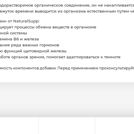
водорастворимое органическое соединение, он не накапливаетс
ежуток времени выводится из организма естественным путем че
ин от NaturalSupp:
ирует процессы обмена веществ в организме
вной системы
амина В6 и железа
ание ряда важных гормонов
ию функций щитовидной железы.
боте органов зрения, помогает адаптироваться к темноте
мость компонентов добавки. Перед применением проконсультируйт