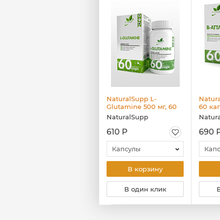
NaturalSupp
NaturalSupp L-
Natura
Curcumin, 60 капс
Glutamine 500 мг, 60
60 ка
капс
NaturalSupp
NaturalSupp
Natur
650 Р
610 Р
690 
Капсулы
Капсулы
Кап
В корзину
В корзину
В один клик
В один клик