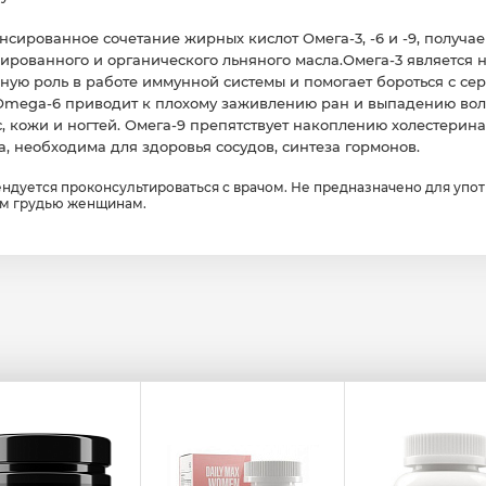
нсированное сочетание жирных кислот Омега-3, -6 и -9, получа
нированного и органического льняного масла.Омега-3 являетс
жную роль в работе иммунной системы и помогает бороться с с
Omega-6 приводит к плохому заживлению ран и выпадению воло
 кожи и ногтей. Омега-9 препятствует накоплению холестерина
 необходима для здоровья сосудов, синтеза гормонов.
дуется проконсультироваться с врачом. Не предназначено для упо
им грудью женщинам.