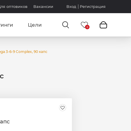
ля оптовиков
Вакансии
Вход
Регистрация
тинги
Цели
ga 3-6-9 Complex, 90 капс
с
капс