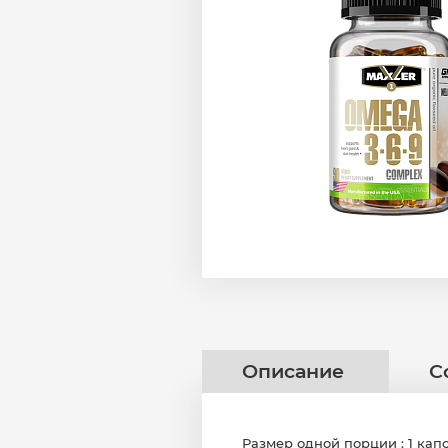
Описание
С
Размер одной порции : 1 кап