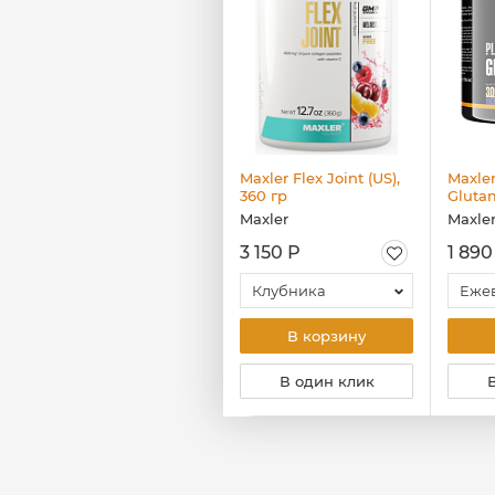
Maxler Black Kick, 500
Maxler Flex Joint (US),
Maxle
гр
360 гр
Gluta
Maxler
Maxler
Maxle
1 260 Р
3 150 Р
1 890
Кола
Клубника
Еже
В корзину
В корзину
В один клик
В один клик