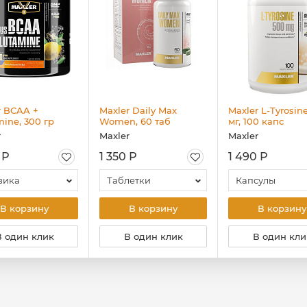
r BCAA +
Maxler Daily Max
Maxler L-Tyrosin
mine, 300 гр
Women, 60 таб
мг, 100 капс
r
Maxler
Maxler
 Р
1 350 Р
1 490 Р
вика
Таблетки
Капсулы
В корзину
В корзину
В корзину
В один клик
В один клик
В один кли