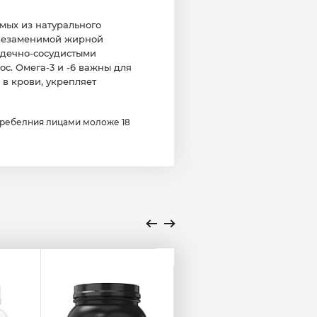
емых из натурального
я незаменимой жирной
ердечно-сосудистыми
с. Омега-3 и -6 важны для
 в крови, укрепляет
требелния лицами моложе 18